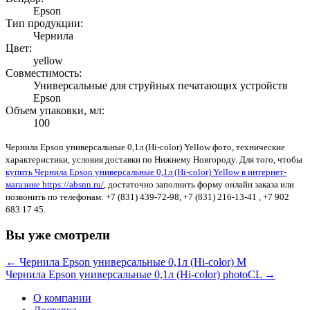
Epson
Тип продукции:
Чернила
Цвет:
yellow
Совместимость:
Универсальные для струйных печатающих устройств
Epson
Объем упаковки, мл:
100
Чернила Epson универсальные 0,1л (Hi-color) Yellow фото, технические
характеристики, условия доставки по Нижнему Новгороду. Для того, чтобы
купить Чернила Epson универсальные 0,1л (Hi-color) Yellow в интернет-
магазине https://absnn.ru/
, достаточно заполнить форму онлайн заказа или
позвонить по телефонам: +7 (831) 439-72-98, +7 (831) 216-13-41 , +7 902
683 17 45.
Вы уже смотрели
← Чернила Epson универсальные 0,1л (Hi-color) M
Чернила Epson универсальные 0,1л (Hi-color) photoCL →
О компании