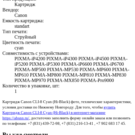
Картридж
Вендор:
Canon
Емкость картриджа:
standart
Тип печати:
Струйный
Цветность печати:
cyan
Совместимость с устройствами:
PIXMA-iP4200 PIXMA-iP4300 PIXMA-iP4500 PIXMA-
iP5200 PIXMA-iP5300 PIXMA-iP6600 PIXMA-iP6700
PIXMA-MP500 PIXMA-MP530 PIXMA-MP600 PIXMA-
MP610 PIXMA-MP800 PIXMA-MP810 PIXMA-MP830
PIXMA-MP970 PIXMA-MX850 PIXMA-Pro9000
Количество в упаковке, шт:
1
Картридж Canon CLI-8 Cyan (Hi-Black) фото, технические характеристики,
условия доставки по Нижнему Новгороду. Для того, чтобы
купить
Картридж Canon CLI-8 Cyan (Hi-Black) в интернет-магазине
https://absnn.ru/
, достаточно заполнить форму онлайн заказа или позвонить
по телефонам: +7 (831) 439-72-98, +7 (831) 216-13-41 , +7 902 683 17 45.
Вы уже смотрели