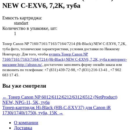
NEW C-EXV6, 7,2К, туба
Емкость картриджа:
standart
Количество в упаковке, шт:
1
Тонер Canon NP 7160/7161/7163/7164/7214 (Hi-Black) NEW C-EXV6, 7,2К,
туба фото, технические характеристики, условия доставки по Нижнему
Новгороду. Для того, чтобы
купить Тонер Canon NP
7160/7161/7163/7164/7214 (Hi-Black) NEW C-EXV6, 7,2К, туба в интернет-
магазине http://absnn.ru/
, достаточно заполнить форму онлайн заказа или
позвонить по телефонам: +7 (831) 439-72-98, +7 (831) 216-13-41 , +7 902
683 17 45.
Вы уже смотрели
← Тонер Canon NP 6012/6112/6212/6312/6512 (NetProduct)
NEW, NPG-11, 5K, туба
Тонер-картридж Hi-Black (HB-C-EXV37) для Canon iR
1730i/1740i/1750i, туба, 15K →
О компании
Доставка