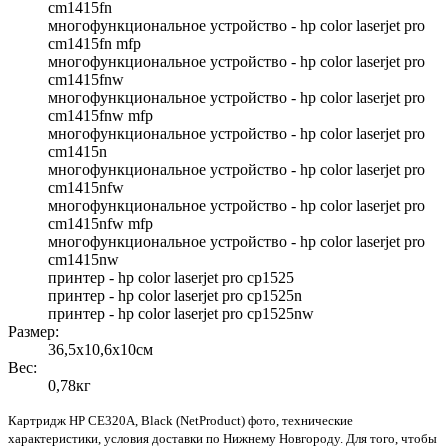
cm1415fn
многофункциональное устройство - hp color laserjet pro
cm1415fn mfp
многофункциональное устройство - hp color laserjet pro
cm1415fnw
многофункциональное устройство - hp color laserjet pro
cm1415fnw mfp
многофункциональное устройство - hp color laserjet pro
cm1415n
многофункциональное устройство - hp color laserjet pro
cm1415nfw
многофункциональное устройство - hp color laserjet pro
cm1415nfw mfp
многофункциональное устройство - hp color laserjet pro
cm1415nw
принтер - hp color laserjet pro cp1525
принтер - hp color laserjet pro cp1525n
принтер - hp color laserjet pro cp1525nw
Размер:
36,5x10,6x10см
Вес:
0,78кг
Картридж HP CE320A, Black (NetProduct) фото, технические
характеристики, условия доставки по Нижнему Новгороду. Для того, чтобы