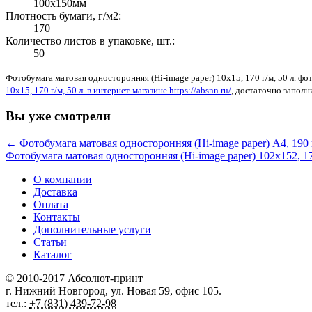
100x150мм
Плотность бумаги, г/м2:
170
Количество листов в упаковке, шт.:
50
Фотобумага матовая односторонняя (Hi-image paper) 10x15, 170 г/м, 50 л. ф
10x15, 170 г/м, 50 л. в интернет-магазине https://absnn.ru/
, достаточно заполн
Вы уже смотрели
← Фотобумага матовая односторонняя (Hi-image paper) A4, 190 г
Фотобумага матовая односторонняя (Hi-image paper) 102х152, 17
О компании
Доставка
Оплата
Контакты
Дополнительные услуги
Статьи
Каталог
© 2010-2017
Абсолют-принт
г. Нижний Новгород
,
ул. Новая 59
, офис 105.
тел.:
+7 (831) 439-72-98