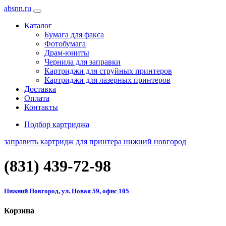
absnn.ru
Каталог
Бумага для факса
Фотобумага
Драм-юниты
Чернила для заправки
Картриджи для струйных принтеров
Картриджи для лазерных принтеров
Доставка
Оплата
Контакты
Подбор картриджа
заправить картридж для принтера нижний новгород
(831)
439-72-98
Нижний Новгород, ул. Новая 59, офис 105
Корзина