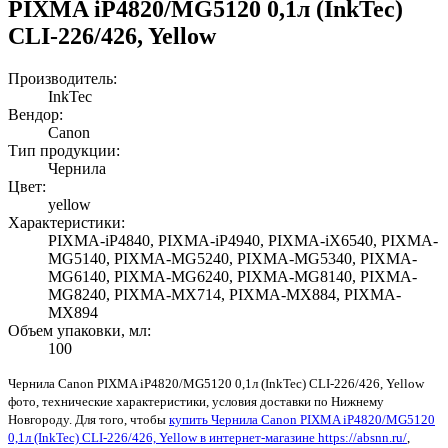
PIXMA iP4820/MG5120 0,1л (InkTec)
CLI-226/426, Yellow
Производитель:
InkTec
Вендор:
Canon
Тип продукции:
Чернила
Цвет:
yellow
Характеристики:
PIXMA-iP4840, PIXMA-iP4940, PIXMA-iX6540, PIXMA-
MG5140, PIXMA-MG5240, PIXMA-MG5340, PIXMA-
MG6140, PIXMA-MG6240, PIXMA-MG8140, PIXMA-
MG8240, PIXMA-MX714, PIXMA-MX884, PIXMA-
MX894
Объем упаковки, мл:
100
Чернила Canon PIXMA iP4820/MG5120 0,1л (InkTec) CLI-226/426, Yellow
фото, технические характеристики, условия доставки по Нижнему
Новгороду. Для того, чтобы
купить Чернила Canon PIXMA iP4820/MG5120
0,1л (InkTec) CLI-226/426, Yellow в интернет-магазине https://absnn.ru/
,