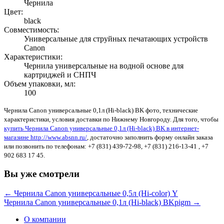
Чернила
Цвет:
black
Совместимость:
Универсальные для струйных печатающих устройств
Canon
Характеристики:
Чернила универсальные на водной основе для
картриджей и СНПЧ
Объем упаковки, мл:
100
Чернила Canon универсальные 0,1л (Hi-black) BK фото, технические
характеристики, условия доставки по Нижнему Новгороду. Для того, чтобы
купить Чернила Canon универсальные 0,1л (Hi-black) BK в интернет-
магазине http://www.absnn.ru/
, достаточно заполнить форму онлайн заказа
или позвонить по телефонам: +7 (831) 439-72-98, +7 (831) 216-13-41 , +7
902 683 17 45.
Вы уже смотрели
← Чернила Canon универсальные 0,5л (Hi-color) Y
Чернила Canon универсальные 0,1л (Hi-black) BKpigm →
О компании