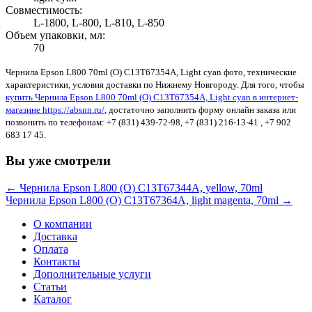
Совместимость:
L-1800, L-800, L-810, L-850
Объем упаковки, мл:
70
Чернила Epson L800 70ml (О) C13T67354A, Light cyan фото, технические
характеристики, условия доставки по Нижнему Новгороду. Для того, чтобы
купить Чернила Epson L800 70ml (О) C13T67354A, Light cyan в интернет-
магазине https://absnn.ru/
, достаточно заполнить форму онлайн заказа или
позвонить по телефонам: +7 (831) 439-72-98, +7 (831) 216-13-41 , +7 902
683 17 45.
Вы уже смотрели
← Чернила Epson L800 (О) C13T67344A, yellow, 70ml
Чернила Epson L800 (О) C13T67364A, light magenta, 70ml →
О компании
Доставка
Оплата
Контакты
Дополнительные услуги
Статьи
Каталог