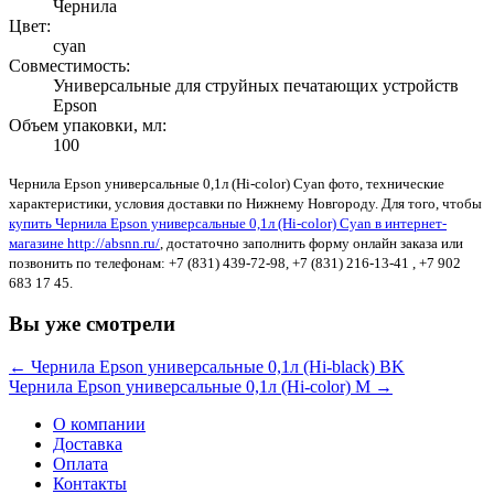
Чернила
Цвет:
cyan
Совместимость:
Универсальные для струйных печатающих устройств
Epson
Объем упаковки, мл:
100
Чернила Epson универсальные 0,1л (Hi-color) Сyan фото, технические
характеристики, условия доставки по Нижнему Новгороду. Для того, чтобы
купить Чернила Epson универсальные 0,1л (Hi-color) Сyan в интернет-
магазине http://absnn.ru/
, достаточно заполнить форму онлайн заказа или
позвонить по телефонам: +7 (831) 439-72-98, +7 (831) 216-13-41 , +7 902
683 17 45.
Вы уже смотрели
← Чернила Epson универсальные 0,1л (Hi-black) BK
Чернила Epson универсальные 0,1л (Hi-color) M →
О компании
Доставка
Оплата
Контакты