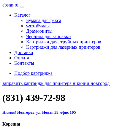
absnn.ru
Каталог
Бумага для факса
Фотобумага
Драм-юниты
Чернила для заправки
Картриджи для струйных принтеров
Картриджи для лазерных принтеров
Доставка
Оплата
Контакты
Подбор картриджа
заправить картридж для принтера нижний новгород
(831)
439-72-98
Нижний Новгород, ул. Новая 59, офис 105
Корзина