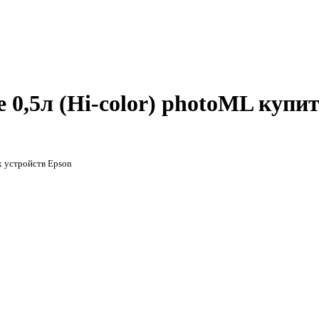
 0,5л (Hi-color) photoML купи
х устройств Epson