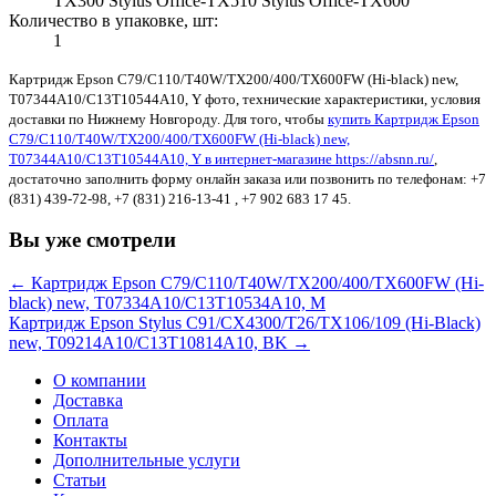
TX300 Stylus Office-TX510 Stylus Office-TX600
Количество в упаковке, шт:
1
Картридж Epson C79/C110/T40W/TX200/400/TX600FW (Hi-black) new,
T07344A10/C13T10544A10, Y фото, технические характеристики, условия
доставки по Нижнему Новгороду. Для того, чтобы
купить Картридж Epson
C79/C110/T40W/TX200/400/TX600FW (Hi-black) new,
T07344A10/C13T10544A10, Y в интернет-магазине https://absnn.ru/
,
достаточно заполнить форму онлайн заказа или позвонить по телефонам: +7
(831) 439-72-98, +7 (831) 216-13-41 , +7 902 683 17 45.
Вы уже смотрели
← Картридж Epson C79/C110/T40W/TX200/400/TX600FW (Hi-
black) new, T07334A10/C13T10534A10, M
Картридж Epson Stylus C91/CX4300/T26/TX106/109 (Hi-Black)
new, T09214A10/C13T10814A10, BK →
О компании
Доставка
Оплата
Контакты
Дополнительные услуги
Статьи