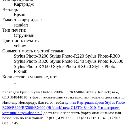
Картридж
Вендор:
Epson
Емкость картриджа:
standart
Тип печати:
Струйный
Цветность печати:
yellow
Совместимость с устройствами:
Stylus Photo-R200 Stylus Photo-R220 Stylus Photo-R300
Stylus Photo-R320 Stylus Photo-R340 Stylus Photo-RX500
Stylus Photo-RX600 Stylus Photo-RX620 Stylus Photo-
RX640
Количество в упаковке, шт:
1
Картридж Epson Stylus Photo R200/R300/RX500/RX600 (Hi-black) new,
C13T04844010, Y фото, технические характеристики, условия доставки по
Нижнему Новгороду. Для того, чтобы
купить Картридж Epson Stylus Photo
R200/R300/RX500/RX600 (Hi-black) new, C13T04844010, Y в интернет-
магазине http://absnn.ru/
, достаточно заполнить форму онлайн заказа или
позвонить по телефонам: +7 (831) 439-72-98, +7 (831) 216-13-41 , +7 902
683 17 45.