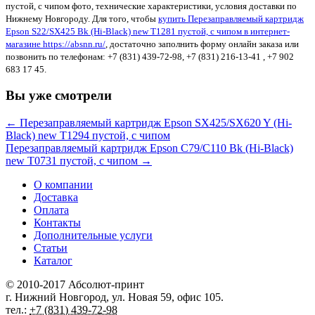
пустой, с чипом фото, технические характеристики, условия доставки по
Нижнему Новгороду. Для того, чтобы
купить Перезаправляемый картридж
Epson S22/SX425 Bk (Hi-Black) new T1281 пустой, с чипом в интернет-
магазине https://absnn.ru/
, достаточно заполнить форму онлайн заказа или
позвонить по телефонам: +7 (831) 439-72-98, +7 (831) 216-13-41 , +7 902
683 17 45.
Вы уже смотрели
← Перезаправляемый картридж Epson SX425/SX620 Y (Hi-
Black) new T1294 пустой, с чипом
Перезаправляемый картридж Epson C79/C110 Bk (Hi-Black)
new T0731 пустой, с чипом →
О компании
Доставка
Оплата
Контакты
Дополнительные услуги
Статьи
Каталог
© 2010-2017
Абсолют-принт
г. Нижний Новгород
,
ул. Новая 59
, офис 105.
тел.:
+7 (831) 439-72-98