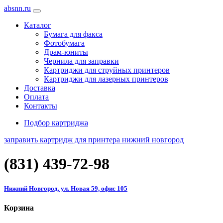
absnn.ru
Каталог
Бумага для факса
Фотобумага
Драм-юниты
Чернила для заправки
Картриджи для струйных принтеров
Картриджи для лазерных принтеров
Доставка
Оплата
Контакты
Подбор картриджа
заправить картридж для принтера нижний новгород
(831)
439-72-98
Нижний Новгород, ул. Новая 59, офис 105
Корзина