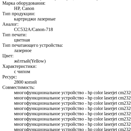
Марка оборудования:
HP, Canon
Тип продукции:
картриджи лазерные
Аналог:
CC532A/Canon-718
Тип печати:
цветная
Тип печатающего устройства:
лазерное
Цвет:
жёлтый(Yellow)
Характеристики:
с чипом
Ресурс:
2800 копий
Совместимость:
многофункциональное устройство - hp color laserjet cm232
многофункциональное устройство - hp color laserjet cm232
многофункциональное устройство - hp color laserjet cm232
многофункциональное устройство - hp color laserjet cm232
многофункциональное устройство - hp color laserjet cm23
многофункциональное устройство - hp color laserjet cm23
многофункциональное устройство - hp color laserjet cm232
многофункциональное устройство - hp color laserjet cm232