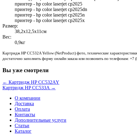
принтер - hp color laserjet cp2025
принтер - hp color laserjet cp2025dn
принтер - hp color laserjet cp2025n
принтер - hp color laserjet cp2025x
Размер:
38,2x12,5x11см
Вес:
0,9кг
Картридж HP CC532A Yellow (NetProduct) фото, технические характеристики
достаточно заполнить форму онлайн заказа или позвонить по телефонам: +7 (83
Вы уже смотрели
← Картридж HP CC532AY
Картридж HP CC533A →
О компании
Доставка
Оплата
Контакты
Дополнительные услуги
Статьи
Каталог