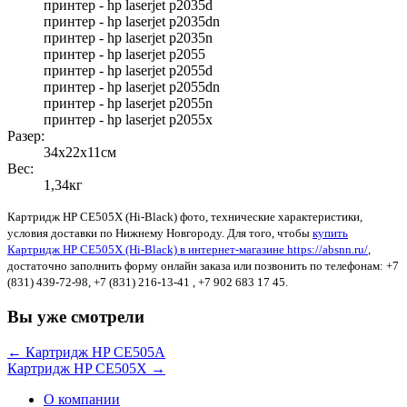
принтер - hp laserjet p2035d
принтер - hp laserjet p2035dn
принтер - hp laserjet p2035n
принтер - hp laserjet p2055
принтер - hp laserjet p2055d
принтер - hp laserjet p2055dn
принтер - hp laserjet p2055n
принтер - hp laserjet p2055x
Разер:
34x22x11см
Вес:
1,34кг
Картридж HP CE505X (Hi-Black) фото, технические характеристики,
условия доставки по Нижнему Новгороду. Для того, чтобы
купить
Картридж HP CE505X (Hi-Black) в интернет-магазине https://absnn.ru/
,
достаточно заполнить форму онлайн заказа или позвонить по телефонам: +7
(831) 439-72-98, +7 (831) 216-13-41 , +7 902 683 17 45.
Вы уже смотрели
← Картридж HP CE505A
Картридж HP CE505X →
О компании