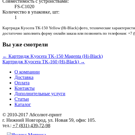
Совместимость с устройствами:
FS-C1020
Количество в упаковке, шт:
1
Картридж Kyocera TK-150 Yellow (Hi-Black) фото, технические характерист
достаточно заполнить форму онлайн заказа или позвонить по телефонам: +7 (83
Вы уже смотрели
← Картридж Kyocera TK-150 Magenta (Hi-Black)
Картридж Kyocera TK-160 (Hi-Black) →
О компании
Доставка
Оплата
Контакты
Дополнительные услуги
Статьи
Каталог
© 2010-2017
Абсолют-принт
г. Нижний Новгород
,
ул. Новая 59
, офис 105.
тел.:
+7 (831) 439-72-98