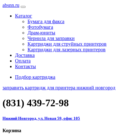
absnn.ru
Каталог
Бумага для факса
Фотобумага
Драм-юниты
Чернила для заправки
Картриджи для струйных принтеров
Картриджи для лазерных принтеров
Доставка
Оплата
Контакты
Подбор картриджа
заправить картридж для принтера нижний новгород
(831)
439-72-98
Нижний Новгород, ул. Новая 59, офис 105
Корзина