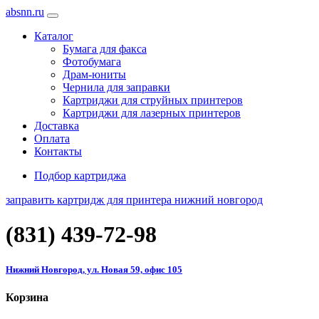
absnn.ru
Каталог
Бумага для факса
Фотобумага
Драм-юниты
Чернила для заправки
Картриджи для струйных принтеров
Картриджи для лазерных принтеров
Доставка
Оплата
Контакты
Подбор картриджа
заправить картридж для принтера нижний новгород
(831)
439-72-98
Нижний Новгород, ул. Новая 59, офис 105
Корзина