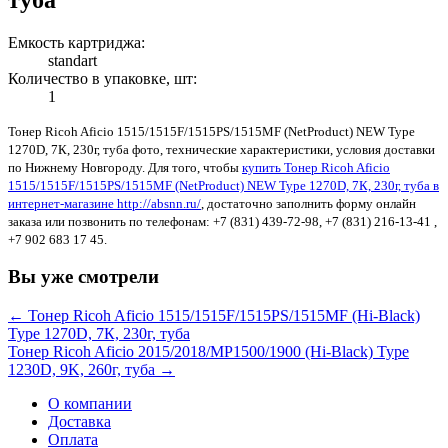
Емкость картриджа:
standart
Количество в упаковке, шт:
1
Тонер Ricoh Aficio 1515/1515F/1515PS/1515MF (NetProduct) NEW Type
1270D, 7К, 230г, туба фото, технические характеристики, условия доставки
по Нижнему Новгороду. Для того, чтобы
купить Тонер Ricoh Aficio
1515/1515F/1515PS/1515MF (NetProduct) NEW Type 1270D, 7К, 230г, туба в
интернет-магазине http://absnn.ru/
, достаточно заполнить форму онлайн
заказа или позвонить по телефонам: +7 (831) 439-72-98, +7 (831) 216-13-41 ,
+7 902 683 17 45.
Вы уже смотрели
← Тонер Ricoh Aficio 1515/1515F/1515PS/1515MF (Hi-Black)
Type 1270D, 7К, 230г, туба
Тонер Ricoh Aficio 2015/2018/MP1500/1900 (Hi-Black) Type
1230D, 9K, 260г, туба →
О компании
Доставка
Оплата