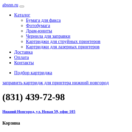
absnn.ru
Каталог
Бумага для факса
Фотобумага
Драм-юниты
Чернила для заправки
Картриджи для струйных принтеров
Картриджи для лазерных принтеров
Доставка
Оплата
Контакты
Подбор картриджа
заправить картридж для принтера нижний новгород
(831)
439-72-98
Нижний Новгород, ул. Новая 59, офис 105
Корзина