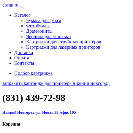
absnn.ru
Каталог
Бумага для факса
Фотобумага
Драм-юниты
Чернила для заправки
Картриджи для струйных принтеров
Картриджи для лазерных принтеров
Доставка
Оплата
Контакты
Подбор картриджа
заправить картридж для принтера нижний новгород
(831)
439-72-98
Нижний Новгород, ул. Новая 59, офис 105
Корзина